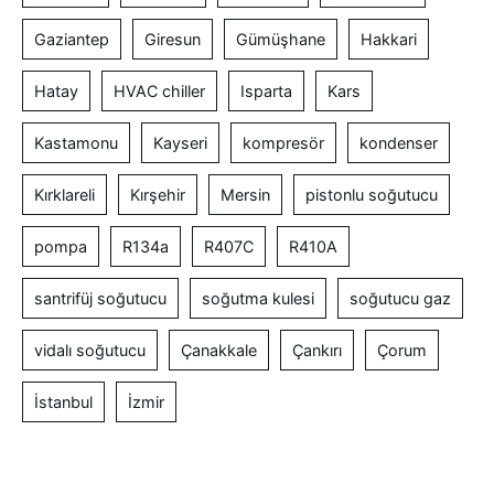
Gaziantep
Giresun
Gümüşhane
Hakkari
Hatay
HVAC chiller
Isparta
Kars
Kastamonu
Kayseri
kompresör
kondenser
Kırklareli
Kırşehir
Mersin
pistonlu soğutucu
pompa
R134a
R407C
R410A
santrifüj soğutucu
soğutma kulesi
soğutucu gaz
vidalı soğutucu
Çanakkale
Çankırı
Çorum
İstanbul
İzmir