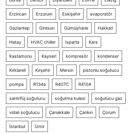
Erzincan
Erzurum
Eskişehir
evaporatör
Gaziantep
Giresun
Gümüşhane
Hakkari
Hatay
HVAC chiller
Isparta
Kars
Kastamonu
Kayseri
kompresör
kondenser
Kırklareli
Kırşehir
Mersin
pistonlu soğutucu
pompa
R134a
R407C
R410A
santrifüj soğutucu
soğutma kulesi
soğutucu gaz
vidalı soğutucu
Çanakkale
Çankırı
Çorum
İstanbul
İzmir