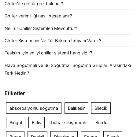
Chiller’de ne tür gaz bulunur?
Chiller verimliliği nasıl hesaplanır?
Ne Tür Chiller Sistemleri Mevcuttur?
Chiller Sisteminin Ne Tür Bakıma İhtiyacı Vardır?
Tesisim için en iyi chiller sistemi hangisidir?
Hava Soğutmalı ve Su Soğutmalı Soğutma Grupları Arasındaki
Fark Nedir ?
Etiketler
absorpsiyonlu soğutma
Balıkesir
Bilecik
Bingöl
Bitlis
buhar sıkıştırmalı
Burdur
Bursa
Denizli
Diyarbakır
Edirne
Elazığ