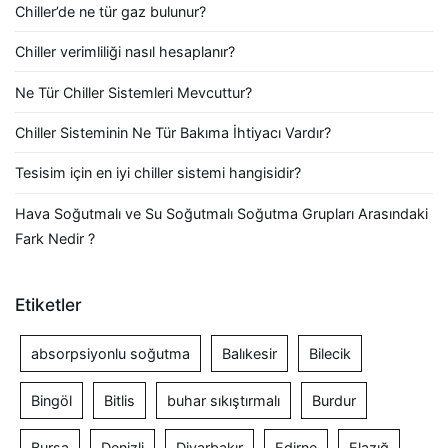
Chiller’de ne tür gaz bulunur?
Chiller verimliliği nasıl hesaplanır?
Ne Tür Chiller Sistemleri Mevcuttur?
Chiller Sisteminin Ne Tür Bakıma İhtiyacı Vardır?
Tesisim için en iyi chiller sistemi hangisidir?
Hava Soğutmalı ve Su Soğutmalı Soğutma Grupları Arasındaki
Fark Nedir ?
Etiketler
absorpsiyonlu soğutma
Balıkesir
Bilecik
Bingöl
Bitlis
buhar sıkıştırmalı
Burdur
Bursa
Denizli
Diyarbakır
Edirne
Elazığ