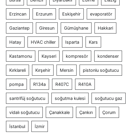
Erzincan
Erzurum
Eskişehir
evaporatör
Gaziantep
Giresun
Gümüşhane
Hakkari
Hatay
HVAC chiller
Isparta
Kars
Kastamonu
Kayseri
kompresör
kondenser
Kırklareli
Kırşehir
Mersin
pistonlu soğutucu
pompa
R134a
R407C
R410A
santrifüj soğutucu
soğutma kulesi
soğutucu gaz
vidalı soğutucu
Çanakkale
Çankırı
Çorum
İstanbul
İzmir