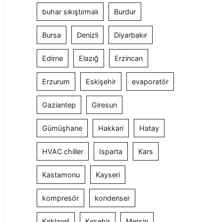
buhar sıkıştırmalı
Burdur
Bursa
Denizli
Diyarbakır
Edirne
Elazığ
Erzincan
Erzurum
Eskişehir
evaporatör
Gaziantep
Giresun
Gümüşhane
Hakkari
Hatay
HVAC chiller
Isparta
Kars
Kastamonu
Kayseri
kompresör
kondenser
Kırklareli
Kırşehir
Mersin