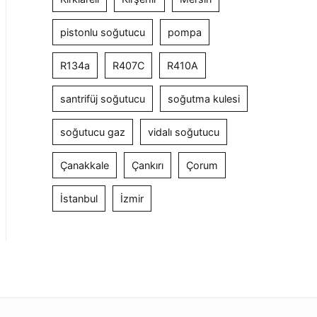
pistonlu soğutucu
pompa
R134a
R407C
R410A
santrifüj soğutucu
soğutma kulesi
soğutucu gaz
vidalı soğutucu
Çanakkale
Çankırı
Çorum
İstanbul
İzmir