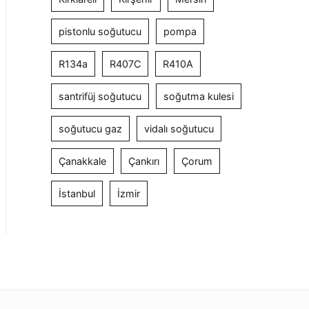
pistonlu soğutucu
pompa
R134a
R407C
R410A
santrifüj soğutucu
soğutma kulesi
soğutucu gaz
vidalı soğutucu
Çanakkale
Çankırı
Çorum
İstanbul
İzmir