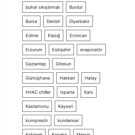
buhar sıkıştırmalı
Burdur
Bursa
Denizli
Diyarbakır
Edirne
Elazığ
Erzincan
Erzurum
Eskişehir
evaporatör
Gaziantep
Giresun
Gümüşhane
Hakkari
Hatay
HVAC chiller
Isparta
Kars
Kastamonu
Kayseri
kompresör
kondenser
Kırklareli
Kırşehir
Mersin