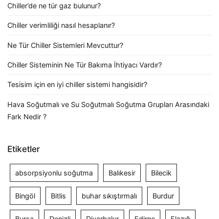
Chiller’de ne tür gaz bulunur?
Chiller verimliliği nasıl hesaplanır?
Ne Tür Chiller Sistemleri Mevcuttur?
Chiller Sisteminin Ne Tür Bakıma İhtiyacı Vardır?
Tesisim için en iyi chiller sistemi hangisidir?
Hava Soğutmalı ve Su Soğutmalı Soğutma Grupları Arasındaki
Fark Nedir ?
Etiketler
absorpsiyonlu soğutma
Balıkesir
Bilecik
Bingöl
Bitlis
buhar sıkıştırmalı
Burdur
Bursa
Denizli
Diyarbakır
Edirne
Elazığ