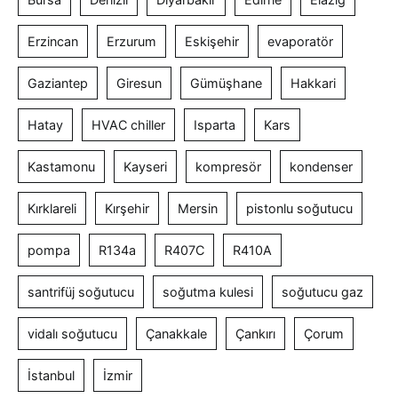
Erzincan
Erzurum
Eskişehir
evaporatör
Gaziantep
Giresun
Gümüşhane
Hakkari
Hatay
HVAC chiller
Isparta
Kars
Kastamonu
Kayseri
kompresör
kondenser
Kırklareli
Kırşehir
Mersin
pistonlu soğutucu
pompa
R134a
R407C
R410A
santrifüj soğutucu
soğutma kulesi
soğutucu gaz
vidalı soğutucu
Çanakkale
Çankırı
Çorum
İstanbul
İzmir