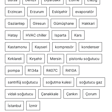
Erzincan
Erzurum
Eskişehir
evaporatör
Gaziantep
Giresun
Gümüşhane
Hakkari
Hatay
HVAC chiller
Isparta
Kars
Kastamonu
Kayseri
kompresör
kondenser
Kırklareli
Kırşehir
Mersin
pistonlu soğutucu
pompa
R134a
R407C
R410A
santrifüj soğutucu
soğutma kulesi
soğutucu gaz
vidalı soğutucu
Çanakkale
Çankırı
Çorum
İstanbul
İzmir