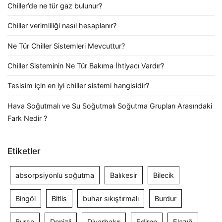
Chiller’de ne tür gaz bulunur?
Chiller verimliliği nasıl hesaplanır?
Ne Tür Chiller Sistemleri Mevcuttur?
Chiller Sisteminin Ne Tür Bakıma İhtiyacı Vardır?
Tesisim için en iyi chiller sistemi hangisidir?
Hava Soğutmalı ve Su Soğutmalı Soğutma Grupları Arasındaki
Fark Nedir ?
Etiketler
absorpsiyonlu soğutma
Balıkesir
Bilecik
Bingöl
Bitlis
buhar sıkıştırmalı
Burdur
Bursa
Denizli
Diyarbakır
Edirne
Elazığ