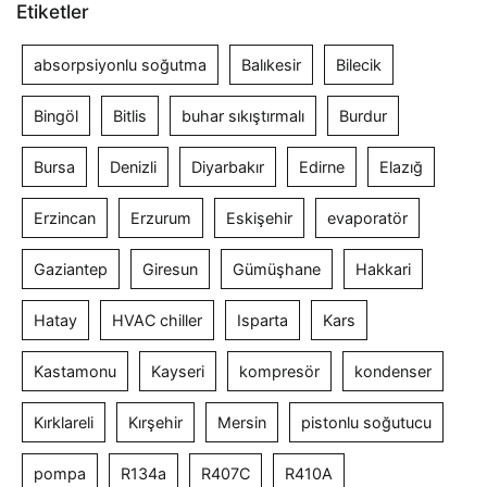
Etiketler
absorpsiyonlu soğutma
Balıkesir
Bilecik
Bingöl
Bitlis
buhar sıkıştırmalı
Burdur
Bursa
Denizli
Diyarbakır
Edirne
Elazığ
Erzincan
Erzurum
Eskişehir
evaporatör
Gaziantep
Giresun
Gümüşhane
Hakkari
Hatay
HVAC chiller
Isparta
Kars
Kastamonu
Kayseri
kompresör
kondenser
Kırklareli
Kırşehir
Mersin
pistonlu soğutucu
pompa
R134a
R407C
R410A