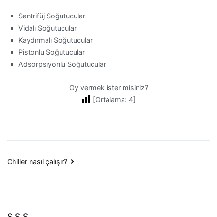
Santrifüj Soğutucular
Vidalı Soğutucular
Kaydırmalı Soğutucular
Pistonlu Soğutucular
Adsorpsiyonlu Soğutucular
Oy vermek ister misiniz?
[Ortalama:
4
]
Yazı
Chiller nasıl çalışır?
gezinmesi
S.S.S