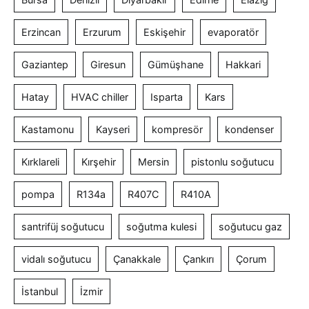
Erzincan
Erzurum
Eskişehir
evaporatör
Gaziantep
Giresun
Gümüşhane
Hakkari
Hatay
HVAC chiller
Isparta
Kars
Kastamonu
Kayseri
kompresör
kondenser
Kırklareli
Kırşehir
Mersin
pistonlu soğutucu
pompa
R134a
R407C
R410A
santrifüj soğutucu
soğutma kulesi
soğutucu gaz
vidalı soğutucu
Çanakkale
Çankırı
Çorum
İstanbul
İzmir