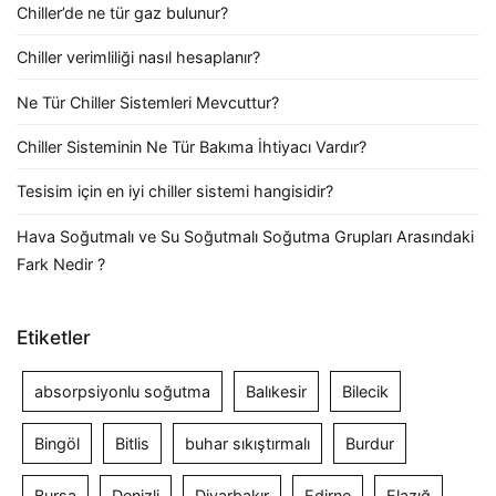
Chiller’de ne tür gaz bulunur?
Chiller verimliliği nasıl hesaplanır?
Ne Tür Chiller Sistemleri Mevcuttur?
Chiller Sisteminin Ne Tür Bakıma İhtiyacı Vardır?
Tesisim için en iyi chiller sistemi hangisidir?
Hava Soğutmalı ve Su Soğutmalı Soğutma Grupları Arasındaki
Fark Nedir ?
Etiketler
absorpsiyonlu soğutma
Balıkesir
Bilecik
Bingöl
Bitlis
buhar sıkıştırmalı
Burdur
Bursa
Denizli
Diyarbakır
Edirne
Elazığ