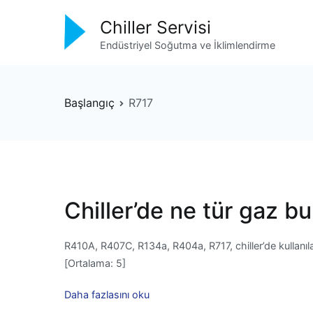
İçeriğe
Chiller Servisi
geç
Endüstriyel Soğutma ve İklimlendirme
Başlangıç
R717
Chiller’de ne tür gaz b
R410A, R407C, R134a, R404a, R717, chiller’de kullanıl
[Ortalama: 5]
Daha fazlasını oku