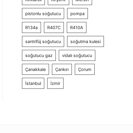
pistonlu soğutucu
pompa
R134a
R407C
R410A
santrifüj soğutucu
soğutma kulesi
soğutucu gaz
vidalı soğutucu
Çanakkale
Çankırı
Çorum
İstanbul
İzmir