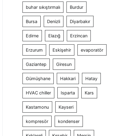
buhar sıkıştırmalı
Burdur
Bursa
Denizli
Diyarbakır
Edirne
Elazığ
Erzincan
Erzurum
Eskişehir
evaporatör
Gaziantep
Giresun
Gümüşhane
Hakkari
Hatay
HVAC chiller
Isparta
Kars
Kastamonu
Kayseri
kompresör
kondenser
Kırklareli
Kırşehir
Mersin